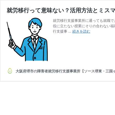
就労移行って意味ない？活用方法とミス
就労移行支援事業所に通っても就職で
役に立たない授業にそりの合わない福
就
行支援事 …
続きを読む
労
移
行
っ
て
意
味
大阪府堺市の障害者就労移行支援事業所【ソース堺東・三国
な
い？
活
用
方
法
と
ミ