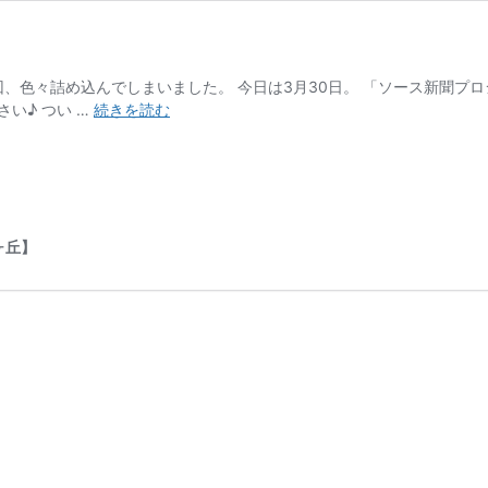
回、色々詰め込んでしまいました。 今日は3月30日。 「ソース新聞プ
ソ
さい♪ つい …
続きを読む
ー
ス
新
聞
作
成
ヶ丘】
模
様
替
え
就
職
決
定！