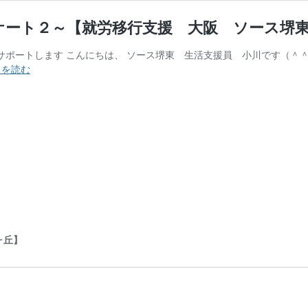
ケート２～【就労移行支援 大阪 ソース堺
でサポートします こんにちは、 ソース堺東 生活支援員 小川です（
ソ
きを読む
ー
ス
を
利
用
し
て
み
て
～
利
ヶ丘】
用
者
さ
ん
ア