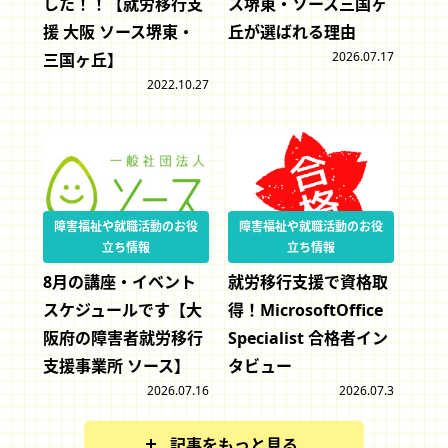
した！！【就労移行支
ス堺東・ソース三国ヶ
援 大阪 ソース堺東・
丘が選ばれる理由
2026.07.17
三国ヶ丘】
2022.10.27
障害福祉や就職活動のお役
障害福祉や就職活動のお役
立ち情報
立ち情報
8月の講座・イベント
就労移行支援で資格取
スケジュールです【大
得！MicrosoftOffice
阪府の障害者就労移行
Specialist 合格者イン
支援事業所 ソース】
タビュー
2026.07.16
2026.07.3
記事をもっと見る