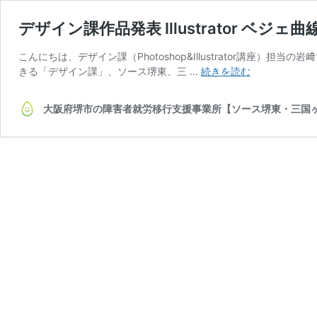
デザイン課作品発表 Illustrator ベ
こんにちは、デザイン課（Photoshop&Illustrator講座）担当の岩
デ
きる「デザイン課」、ソース堺東、三 …
続きを読む
ザ
イ
大阪府堺市の障害者就労移行支援事業所【ソース堺東・三国
ン
課
作
品
発
表
Illustrator
ベ
ジ
ェ
曲
線
練
習