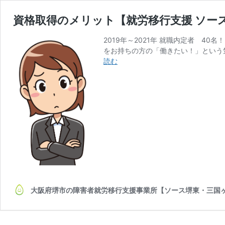
資格取得のメリット【就労移行支援 ソー
2019年～2021年 就職内定者 4
をお持ちの方の「働きたい！」という
資
読む
格
取
得
の
メ
リ
ッ
ト
【就
労
移
行
大阪府堺市の障害者就労移行支援事業所【ソース堺東・三国
支
援
ソ