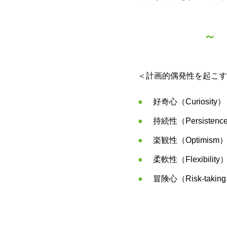
～
＜計画的偶発性を起こす
好奇心（Curios
持続性（Persist
楽観性（Optimi
柔軟性（Flexibi
冒険心（Risk-t