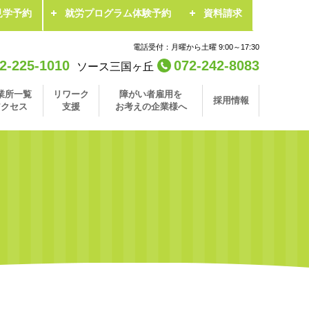
見学予約
就労プログラム体験予約
資料請求
電話受付：月曜から土曜 9:00～17:30
2-225-1010
072-242-8083
ソース三国ヶ丘
業所一覧
リワーク
障がい者雇用を
採用情報
アクセス
支援
お考えの企業様へ