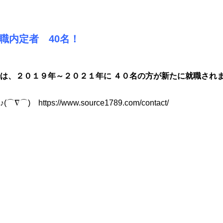
 就職内定者 40
名！
は、２０１９年～２０２１年に ４０名の方が新たに就職され
https://www.source1789.com/contact/