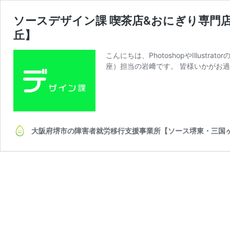
ソースデザイン課 喫茶店&おにぎり専門店
丘】
こんにちは、PhotoshopやIllustra
座）担当の岩﨑です。 皆様いかがお
大阪府堺市の障害者就労移行支援事業所【ソース堺東・三国