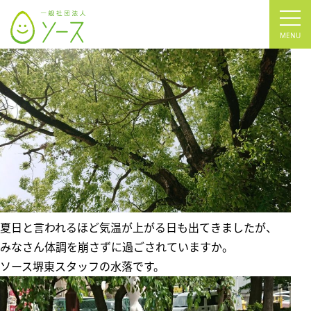
tog
nav
夏日と言われるほど気温が上がる日も出てきましたが、
みなさん体調を崩さずに過ごされていますか。
ソース堺東スタッフの水落です。