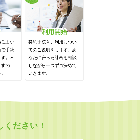
き
利用開始
お住まい
契約手続き、利用につい
所で手続
てのご説明をします。あ
ます。不
なたに合った計画を相談
ますの
しながら一つずつ決めて
い。
いきます。
しください！