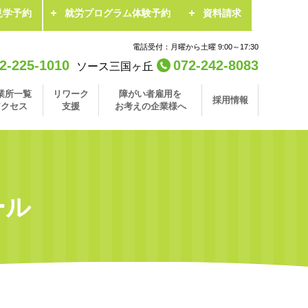
見学予約
就労プログラム体験予約
資料請求
電話受付：月曜から土曜 9:00～17:30
2-225-1010
072-242-8083
ソース三国ヶ丘
業所一覧
リワーク
障がい者雇用を
採用情報
アクセス
支援
お考えの企業様へ
ール