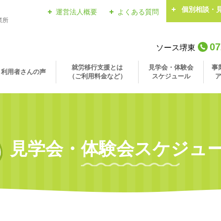
個別相談・
運営法人概要
よくある質問
業所
07
ソース堺東
就労移行支援とは
見学会・体験会
事
利用者さんの声
（ご利用料金など）
スケジュール
見学会・体験会スケジュ