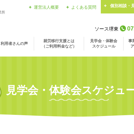
個別相談・
運営法人概要
よくある質問
業所
07
ソース堺東
就労移行支援とは
見学会・体験会
事
利用者さんの声
（ご利用料金など）
スケジュール
見学会・体験会スケジュ