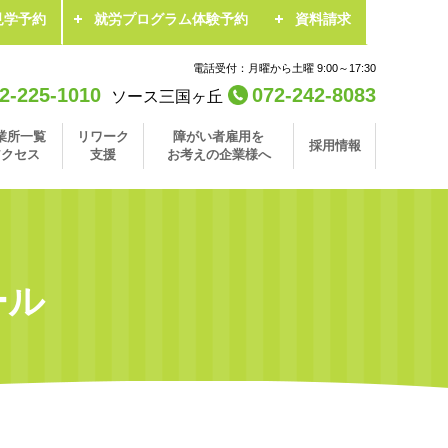
見学予約
就労プログラム体験予約
資料請求
電話受付：月曜から土曜 9:00～17:30
2-225-1010
072-242-8083
ソース三国ヶ丘
業所一覧
リワーク
障がい者雇用を
採用情報
アクセス
支援
お考えの企業様へ
ール