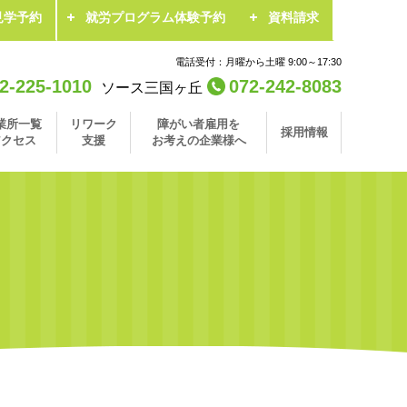
見学予約
就労プログラム体験予約
資料請求
電話受付：月曜から土曜 9:00～17:30
2-225-1010
072-242-8083
ソース三国ヶ丘
業所一覧
リワーク
障がい者雇用を
採用情報
アクセス
支援
お考えの企業様へ