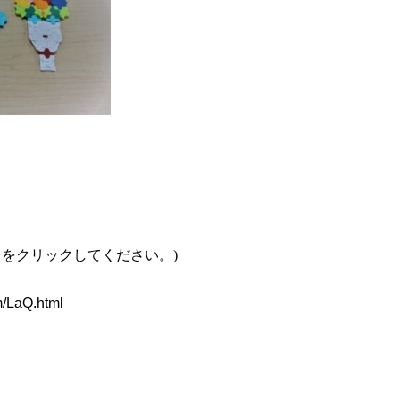
こをクリックしてください。
)
m/LaQ.html