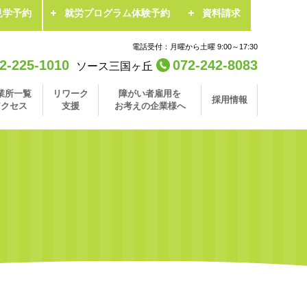
見学予約
就労プログラム体験予約
資料請求
電話受付：月曜から土曜 9:00～17:30
2-225-1010
072-242-8083
ソース三国ヶ丘
業所一覧
リワーク
障がい者雇用を
採用情報
アクセス
支援
お考えの企業様へ