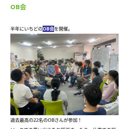
OB会
半年にいちどの
OB会
を開催。
過去最高の22名のOBさんが参加！