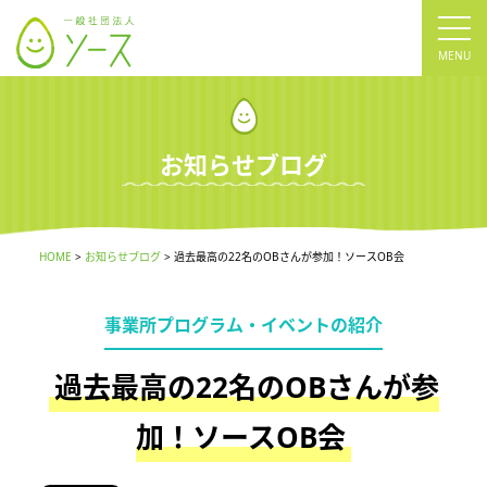
tog
nav
お知らせブログ
HOME
お知らせブログ
過去最高の22名のOBさんが参加！ソースOB会
事業所プログラム・イベントの紹介
過去最高の22名のOBさんが参
加！ソースOB会